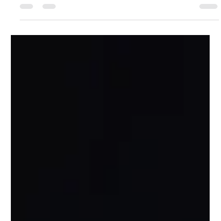
OpenClaw & n8n社交媒体自动化：带人
工审批的发布流